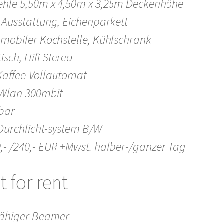
ehle 5,50m x 4,50m x 3,25m Deckenhöhe
Ausstattung, Eichenparkett
 mobiler Kochstelle, Kühlschrank
isch, Hifi Stereo
Kaffee-Vollautomat
 Wlan 300mbit
bar
/Durchlicht-system B/W
0,- /240,- EUR +Mwst. halber-/ganzer Tag
 for rent
fähiger Beamer