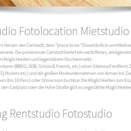
udio Fotolocation Mietstudio
im Herzen der Carlstadt, dem “place to be” Düsseldorfs in unmittelbar
nade. Die pulsierende Carlstadt bietet ein weltoffenes, anregendes
hen Möglichkeiten und legendärem Wochenmarkt.
uren (BBDO, DDB, Scholz & Friends, etc.) einen Steinwurf entfernt. Da
Q Models etc.) und die großen Modeunternehmen von Armani bis Zara.
m (bis 10 Pers.) oder Showroom buchbar. Die Möglichkeiten zum Ess
um den Carlplatz oder die Hohe Straße gibt es ungezählte Möglichkeiten
ng Rentstudio Fotostudio